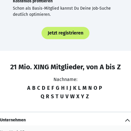
Kostenlos profitieren
Schon als Basis-Mitglied kannst Du Deine Job-Suche
deutlich optimieren.
Jetzt registrieren
21 Mio. XING Mitglieder, von A bis Z
Nachname:
A
B
C
D
E
F
G
H
I
J
K
L
M
N
O
P
Q
R
S
T
U
V
W
X
Y
Z
Unternehmen