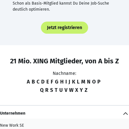
Schon als Basis-Mitglied kannst Du Deine Job-Suche
deutlich optimieren.
Jetzt registrieren
21 Mio. XING Mitglieder, von A bis Z
Nachname:
A
B
C
D
E
F
G
H
I
J
K
L
M
N
O
P
Q
R
S
T
U
V
W
X
Y
Z
Unternehmen
New Work SE