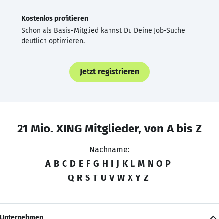
Kostenlos profitieren
Schon als Basis-Mitglied kannst Du Deine Job-Suche
deutlich optimieren.
Jetzt registrieren
21 Mio. XING Mitglieder, von A bis Z
Nachname:
A
B
C
D
E
F
G
H
I
J
K
L
M
N
O
P
Q
R
S
T
U
V
W
X
Y
Z
Unternehmen