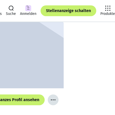
Stellenanzeige schalten
ts
Suche
Anmelden
Produkte
anzes Profil ansehen