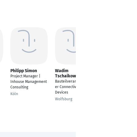
Philipp Simon
Wadim
Adnan Ramani
Tschaikowski
Project Manager |
Abteilungsleiter
Bauteilverantwortlich
Inhouse Management
Projektsteuerung
er Connectivity
Consulting
Bremen
Devices
Köln
Wolfsburg