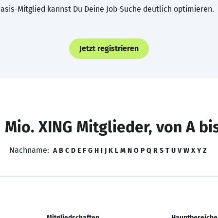
asis-Mitglied kannst Du Deine Job-Suche deutlich optimieren.
Jetzt registrieren
 Mio. XING Mitglieder, von A bi
Nachname:
A
B
C
D
E
F
G
H
I
J
K
L
M
N
O
P
Q
R
S
T
U
V
W
X
Y
Z
Mitgliedschaften
Hauptbereiche