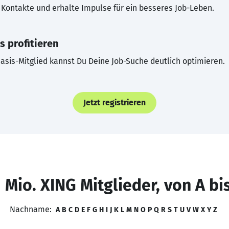
Kontakte und erhalte Impulse für ein besseres Job-Leben.
s profitieren
asis-Mitglied kannst Du Deine Job-Suche deutlich optimieren.
Jetzt registrieren
 Mio. XING Mitglieder, von A bi
Nachname:
A
B
C
D
E
F
G
H
I
J
K
L
M
N
O
P
Q
R
S
T
U
V
W
X
Y
Z