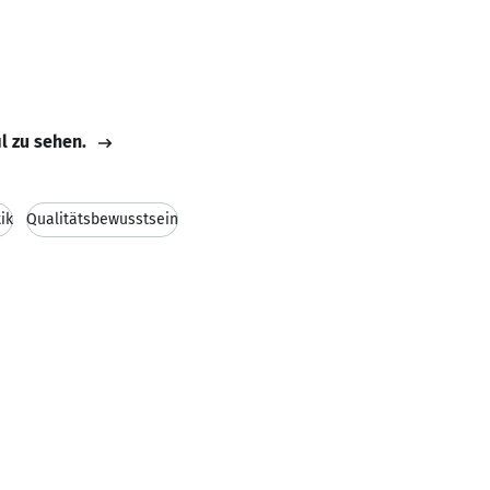
il zu sehen.
ik
Qualitätsbewusstsein