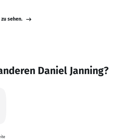
e zu sehen.
anderen Daniel Janning?
ite