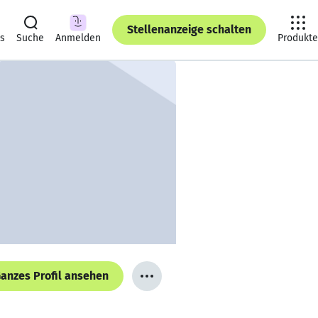
Stellenanzeige schalten
ts
Suche
Anmelden
Produkte
anzes Profil ansehen