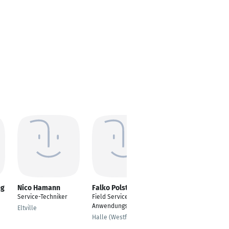
ng
Nico Hamann
Falko Polster
Marcel Schneider
Service-Techniker
Field Service
Land- und
Anwendungstechniker
Baumaschinenmechat
Eltville
roniker
Halle (Westfalen)
Leinburg