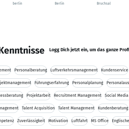
berlin
Berlin
Bruchsal
Kenntnisse
Logg Dich jetzt ein, um das ganze Prof
ement
Personalberatung
Luftverkehrsmanagement
Kundenservice
ojektmanagement
Führungserfahrung
Personalplanung
Personalau
zessberatung
Projektarbeit
Recruitment Management
Social Media
anagement
Talent Acquisition
Talent Management
Kundenberatung
mpetenz
Zuverlässigkeit
Motivation
Luftfahrt
MS Office
Englisch