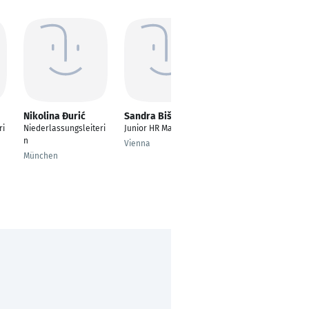
Nikolina Đurić
Sandra Biševac
Jülide Kacira
ri
Niederlassungsleiteri
Junior HR Manager
Filialleiterin
n
Vienna
Dachau
München