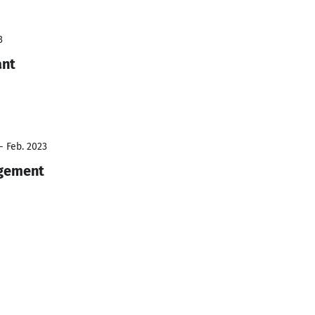
3
ant
- Feb. 2023
agement