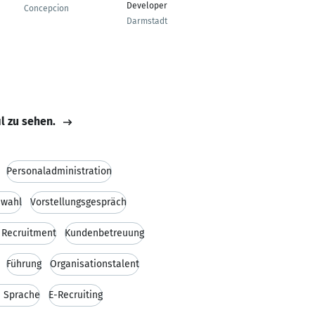
Developer
Aussendienst
Concepcion
Darmstadt
Flörsheim am Main
il zu sehen.
Personaladministration
swahl
Vorstellungsgespräch
 Recruitment
Kundenbetreuung
Führung
Organisationstalent
e Sprache
E-Recruiting