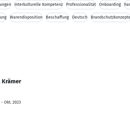
tungen
Interkulturelle Kompetenz
Professionalität
Onboarding
ha
rung
Warendisposition
Beschaffung
Deutsch
Brandschutzkonzept
l Krämer
 - Okt. 2023