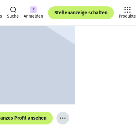
Stellenanzeige schalten
ts
Suche
Anmelden
Produkte
anzes Profil ansehen