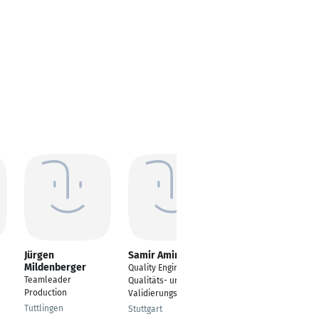
Jürgen
Samir Amirli
Petros Chliouras
Mildenberger
Quality Engineer //
Projektmanager
Teamleader
Qualitäts- und
Berlin
Production
Validierungsingenieur
Tuttlingen
Stuttgart