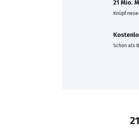
21 Mio. M
Knüpf neue 
Kostenlo
Schon als B
21