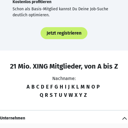
Kostenlos profitieren
Schon als Basis-Mitglied kannst Du Deine Job-Suche
deutlich optimieren.
Jetzt registrieren
21 Mio. XING Mitglieder, von A bis Z
Nachname:
A
B
C
D
E
F
G
H
I
J
K
L
M
N
O
P
Q
R
S
T
U
V
W
X
Y
Z
Unternehmen