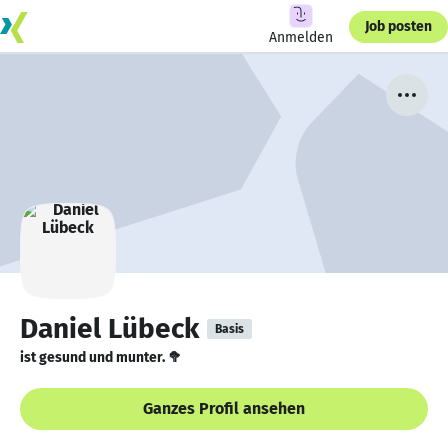
Job posten
Anmelden
Daniel Lübeck
Basis
ist gesund und munter. 🥦
Ganzes Profil ansehen