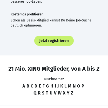
besseres Job-Leben.
Kostenlos profitieren
Schon als Basis-Mitglied kannst Du Deine Job-Suche
deutlich optimieren.
Jetzt registrieren
21 Mio. XING Mitglieder, von A bis Z
Nachname:
A
B
C
D
E
F
G
H
I
J
K
L
M
N
O
P
Q
R
S
T
U
V
W
X
Y
Z