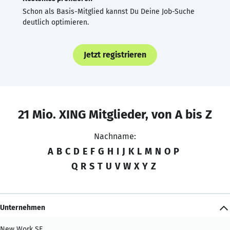
Schon als Basis-Mitglied kannst Du Deine Job-Suche
deutlich optimieren.
Jetzt registrieren
21 Mio. XING Mitglieder, von A bis Z
Nachname:
A
B
C
D
E
F
G
H
I
J
K
L
M
N
O
P
Q
R
S
T
U
V
W
X
Y
Z
Unternehmen
New Work SE