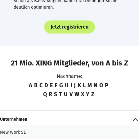
Schon als Basis-Mitglied kannst Du Deine Job-Suche
deutlich optimieren.
Jetzt registrieren
21 Mio. XING Mitglieder, von A bis Z
Nachname:
A
B
C
D
E
F
G
H
I
J
K
L
M
N
O
P
Q
R
S
T
U
V
W
X
Y
Z
Unternehmen
New Work SE