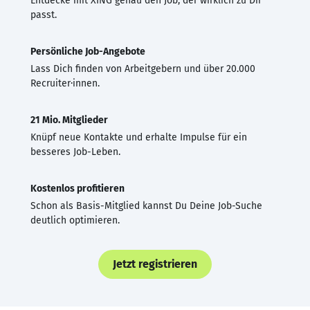
Entdecke mit XING genau den Job, der wirklich zu Dir
passt.
Persönliche Job-Angebote
Lass Dich finden von Arbeitgebern und über 20.000
Recruiter·innen.
21 Mio. Mitglieder
Knüpf neue Kontakte und erhalte Impulse für ein
besseres Job-Leben.
Kostenlos profitieren
Schon als Basis-Mitglied kannst Du Deine Job-Suche
deutlich optimieren.
Jetzt registrieren