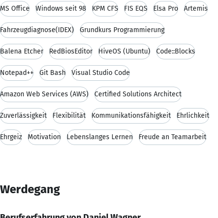
MS Office
Windows seit 98
KPM CFS
FIS EQS
Elsa Pro
Artemis
Fahrzeugdiagnose(IDEX)
Grundkurs Programmierung
Balena Etcher
RedBiosEditor
HiveOS (Ubuntu)
Code::Blocks
Notepad++
Git Bash
Visual Studio Code
Amazon Web Services (AWS)
Certified Solutions Architect
Zuverlässigkeit
Flexibilität
Kommunikationsfähigkeit
Ehrlichkeit
Ehrgeiz
Motivation
Lebenslanges Lernen
Freude an Teamarbeit
Werdegang
Berufserfahrung von Daniel Wagner