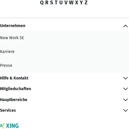
Q
R
S
T
U
V
W
X
Y
Z
Unternehmen
New Work SE
Karriere
Presse
Hilfe & Kontakt
Mitgliedschaften
Hauptbereiche
Services