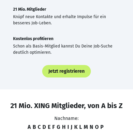
21 Mio. Mitglieder
Knüpf neue Kontakte und erhalte Impulse für ein
besseres Job-Leben.
Kostenlos profitieren
Schon als Basis-Mitglied kannst Du Deine Job-Suche
deutlich optimieren.
Jetzt registrieren
21 Mio. XING Mitglieder, von A bis Z
Nachname:
A
B
C
D
E
F
G
H
I
J
K
L
M
N
O
P