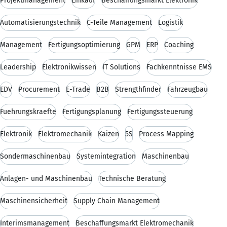
Projektmanagement
Einkauf
Beschaffungsmarkt Elektronik
Automatisierungstechnik
C-Teile Management
Logistik
Management
Fertigungsoptimierung
GPM
ERP
Coaching
Leadership
Elektronikwissen
IT Solutions
Fachkenntnisse EMS
EDV
Procurement
E-Trade
B2B
Strengthfinder
Fahrzeugbau
Fuehrungskraefte
Fertigungsplanung
Fertigungssteuerung
Elektronik
Elektromechanik
Kaizen
5S
Process Mapping
Sondermaschinenbau
Systemintegration
Maschinenbau
Anlagen- und Maschinenbau
Technische Beratung
Maschinensicherheit
Supply Chain Management
Interimsmanagement
Beschaffungsmarkt Elektromechanik