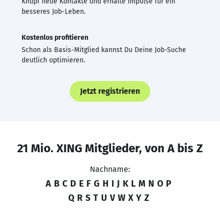
Knüpf neue Kontakte und erhalte Impulse für ein
besseres Job-Leben.
Kostenlos profitieren
Schon als Basis-Mitglied kannst Du Deine Job-Suche
deutlich optimieren.
Jetzt registrieren
21 Mio. XING Mitglieder, von A bis Z
Nachname:
A
B
C
D
E
F
G
H
I
J
K
L
M
N
O
P
Q
R
S
T
U
V
W
X
Y
Z