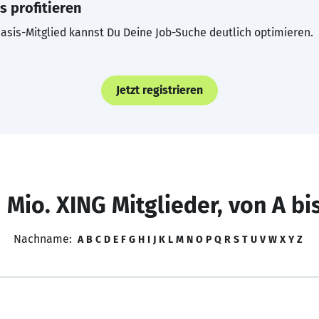
s profitieren
asis-Mitglied kannst Du Deine Job-Suche deutlich optimieren.
Jetzt registrieren
 Mio. XING Mitglieder, von A bi
Nachname:
A
B
C
D
E
F
G
H
I
J
K
L
M
N
O
P
Q
R
S
T
U
V
W
X
Y
Z