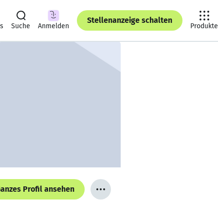
Stellenanzeige schalten
ts
Suche
Anmelden
Produkte
anzes Profil ansehen