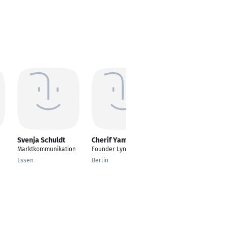
Svenja Schuldt
Cherif Yamashita
Dorothea Wächtler
Marktkommunikation
Founder LynkWear.io
Marketing- und
Kommunikationsmana
Essen
Berlin
gerin, Leiterin
Brauereierlebnis
Bamberg