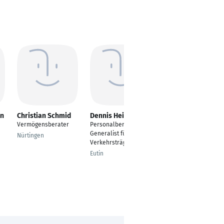
nn
Christian Schmid
Dennis Heine
Birkan Gündüz
Vermögensberater
Personalberater -
Bürowirtschaft und
Generalist für alle
Verwaltung
Nürtingen
Verkehrsträger
Landshut
Eutin