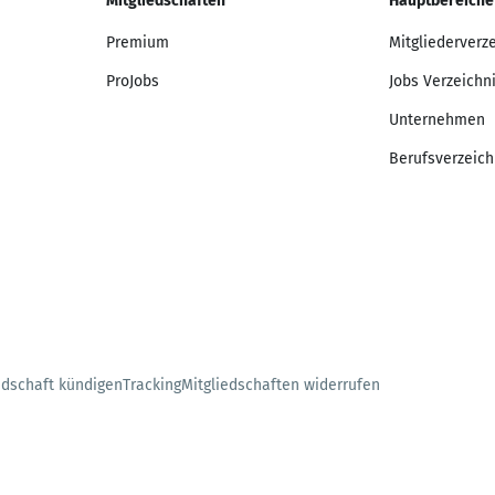
Mitgliedschaften
Hauptbereiche
Premium
Mitgliederverz
ProJobs
Jobs Verzeichn
Unternehmen
Berufsverzeich
edschaft kündigen
Tracking
Mitgliedschaften widerrufen