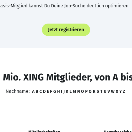
asis-Mitglied kannst Du Deine Job-Suche deutlich optimieren.
Jetzt registrieren
 Mio. XING Mitglieder, von A bi
Nachname:
A
B
C
D
E
F
G
H
I
J
K
L
M
N
O
P
Q
R
S
T
U
V
W
X
Y
Z