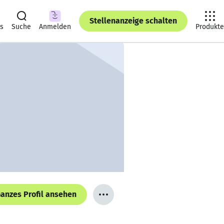
Stellenanzeige schalten
ts
Suche
Anmelden
Produkte
anzes Profil ansehen