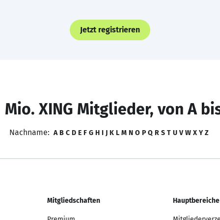
Jetzt registrieren
 Mio. XING Mitglieder, von A bi
Nachname:
A
B
C
D
E
F
G
H
I
J
K
L
M
N
O
P
Q
R
S
T
U
V
W
X
Y
Z
Mitgliedschaften
Hauptbereiche
Premium
Mitgliederverz