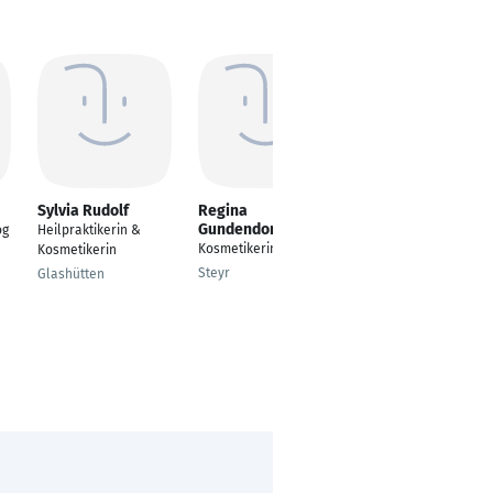
Sylvia Rudolf
Regina
Janina Ridak
Gundendorfer
og
Heilpraktikerin &
Kosmetikerin
Kosmetikerin
Kosmetikerin
Bonn
Steyr
Glashütten