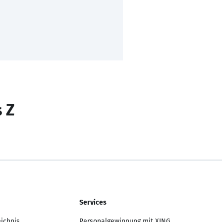
s Z
Services
eichnis
Personalgewinnung mit XING