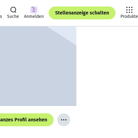
Stellenanzeige schalten
ts
Suche
Anmelden
Produkte
anzes Profil ansehen