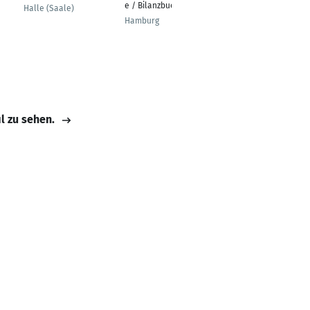
e / Bilanzbuchhalter
Design Transfer
Halle (Saale)
Engineer
Hamburg
Hamburg
il zu sehen.