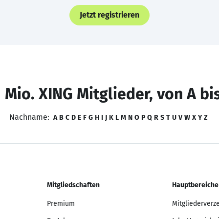
Jetzt registrieren
 Mio. XING Mitglieder, von A bi
Nachname:
A
B
C
D
E
F
G
H
I
J
K
L
M
N
O
P
Q
R
S
T
U
V
W
X
Y
Z
Mitgliedschaften
Hauptbereiche
Premium
Mitgliederverz