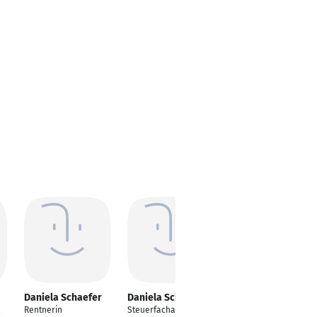
Daniela Schaefer
Daniela Schäfer
Daniela Schaefer
Rentnerin
Steuerfachangestellt
Associate Production