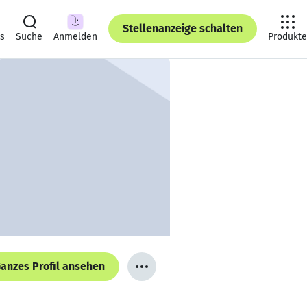
Stellenanzeige schalten
ts
Suche
Anmelden
Produkte
anzes Profil ansehen