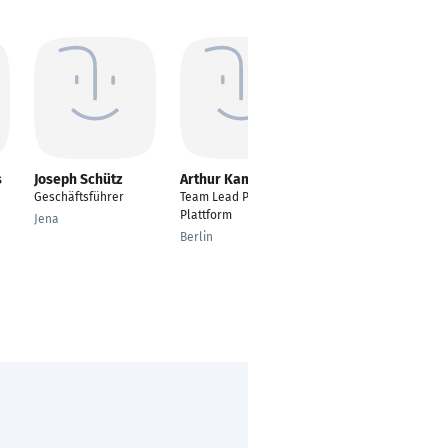
s
Joseph Schütz
Arthur Kammler
Marina Renner
Geschäftsführer
Team Lead Power
Verkaufsberater
Plattform
Hochbau /
Jena
Innendienst
Berlin
Eichstätt