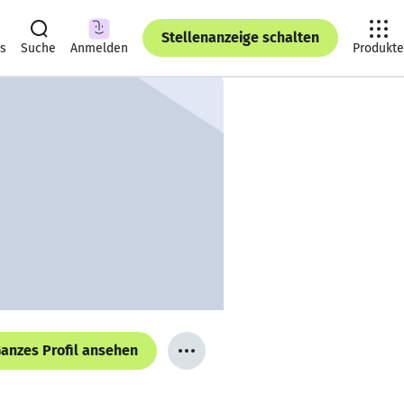
Stellenanzeige schalten
ts
Suche
Anmelden
Produkte
anzes Profil ansehen