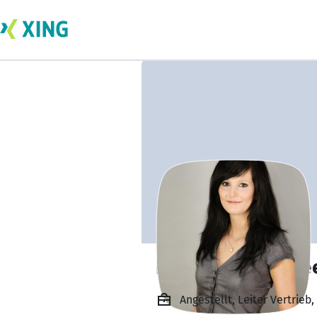
Daniela Wildense
Angestellt, Leiter Vertrie