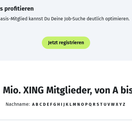
s profitieren
asis-Mitglied kannst Du Deine Job-Suche deutlich optimieren.
Jetzt registrieren
 Mio. XING Mitglieder, von A bi
Nachname:
A
B
C
D
E
F
G
H
I
J
K
L
M
N
O
P
Q
R
S
T
U
V
W
X
Y
Z