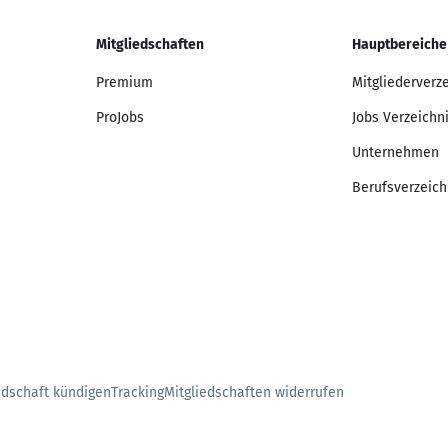
Mitgliedschaften
Hauptbereiche
Premium
Mitgliederverz
ProJobs
Jobs Verzeichn
Unternehmen
Berufsverzeich
edschaft kündigen
Tracking
Mitgliedschaften widerrufen