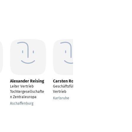
Alexander Reising
Carsten Rother
Frank Keßler
Leiter Vertrieb
Geschäftsführer
Leiter Innendienst
Tochtergesellschafte
Vertrieb
Dresden
n Zentraleuropa
Karlsruhe
Aschaffenburg