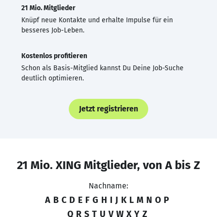
21 Mio. Mitglieder
Knüpf neue Kontakte und erhalte Impulse für ein
besseres Job-Leben.
Kostenlos profitieren
Schon als Basis-Mitglied kannst Du Deine Job-Suche
deutlich optimieren.
Jetzt registrieren
21 Mio. XING Mitglieder, von A bis Z
Nachname:
A
B
C
D
E
F
G
H
I
J
K
L
M
N
O
P
Q
R
S
T
U
V
W
X
Y
Z