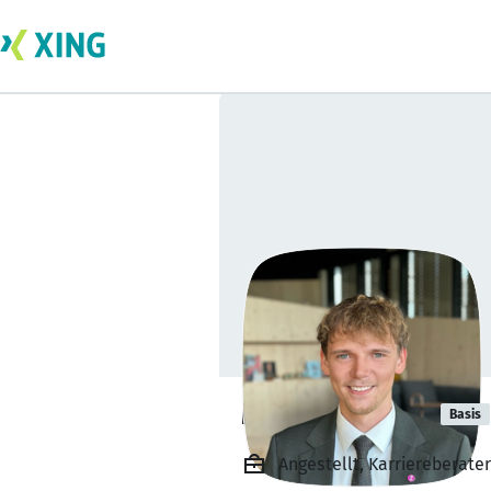
Marvin Müller
Basis
Angestellt, Karriereberate