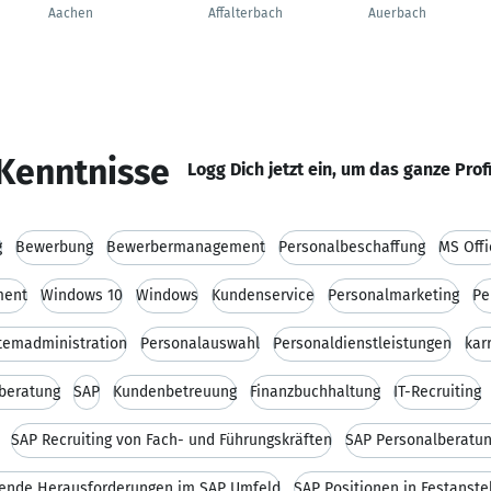
Aachen
Affalterbach
Auerbach
Kenntnisse
Logg Dich jetzt ein, um das ganze Prof
g
Bewerbung
Bewerbermanagement
Personalbeschaffung
MS Offi
ment
Windows 10
Windows
Kundenservice
Personalmarketing
Pe
temadministration
Personalauswahl
Personaldienstleistungen
kar
eberatung
SAP
Kundenbetreuung
Finanzbuchhaltung
IT-Recruiting
SAP Recruiting von Fach- und Führungskräften
SAP Personalberatun
ende Herausforderungen im SAP Umfeld
SAP Positionen in Festanste