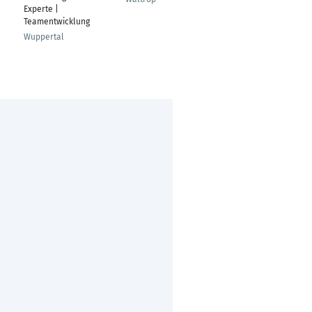
Experte |
(Finance & Accounting
Teamentwicklung
& IT & Administration)
Wuppertal
Neuss