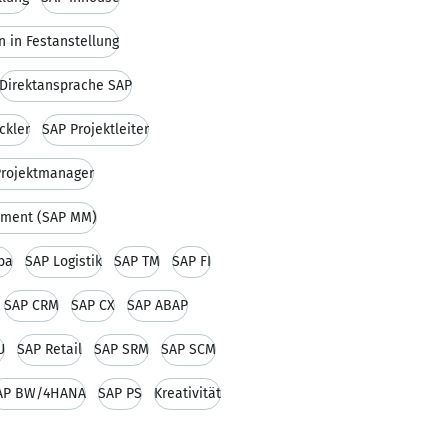
n in Festanstellung
Direktansprache SAP
ckler
SAP Projektleiter
Projektmanager
ement (SAP MM)
ba
SAP Logistik
SAP TM
SAP FI
SAP CRM
SAP CX
SAP ABAP
U
SAP Retail
SAP SRM
SAP SCM
AP BW/4HANA
SAP PS
Kreativität