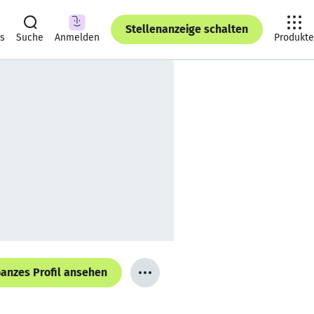
Stellenanzeige schalten
ts
Suche
Anmelden
Produkte
anzes Profil ansehen