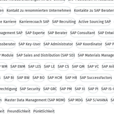
ten
Kontakt zu renommierten Unternehmen
Kontakte zu SAP Berater
e Karriere
Karrierecoach SAP
SAP Recruiting
Active Sourcing SAP
nagement SAP
SAP Experte
SAP Berater
SAP Consultant
SAP Entwi
ssberater
SAP Key-User
SAP Administrator
SAP Koordinator
SAP 
P Module
SAP Sales and Distribution (SAP SD)
SAP Materials Manag
P WM
SAP EWM
SAP LES
SAP LE
SAP CS
SAP QM
SAP VC
SAP Ari
S
SAP BI
SAP BW
SAP BO
SAP HCM
SAP HR
SAP SuccessFactors
rechtigung
SAP Security
SAP GRC
SAP PM
SAP XI
SAP PI
SAP IS-
n
Master Data Management (SAP MDM)
SAP MDG
SAP S/4HANA
S
eit
Freundlichkeit
Pünktlichkeit