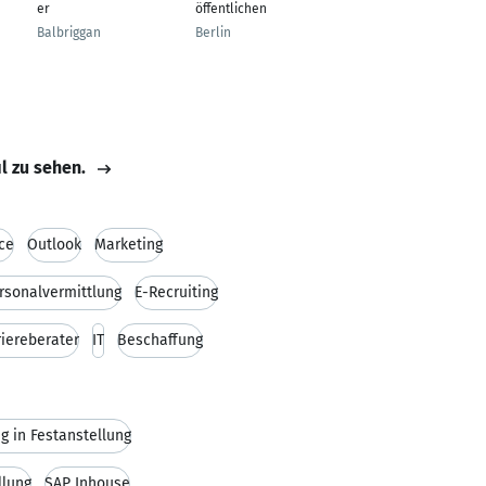
er
öffentlichen Dienst
Berlin
Balbriggan
Berlin
il zu sehen.
ce
Outlook
Marketing
rsonalvermittlung
E-Recruiting
riereberater
IT
Beschaffung
g in Festanstellung
llung
SAP Inhouse