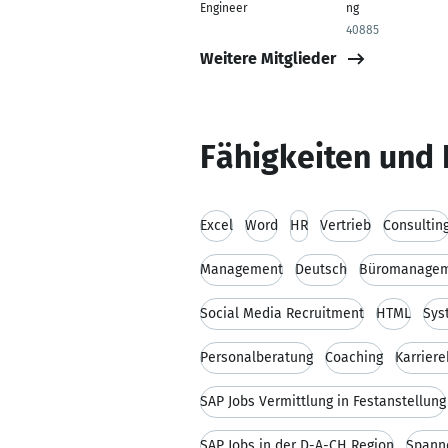
Engineer
ng
40885
Weitere Mitglieder
Fähigkeiten und 
Excel
Word
HR
Vertrieb
Consultin
Management
Deutsch
Büromanage
Social Media Recruitment
HTML
Sys
Personalberatung
Coaching
Karrier
SAP Jobs Vermittlung in Festanstellung
SAP Jobs in der D-A-CH Region
Spann