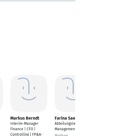
Markus Berndt
Farina Saeid
Ezgi Bilke
Interim-Manager
Abteilungsleitung HR
Manager HR &
Finance | CFO |
Management
General
Controlling | FP&A-
Administration
Waltrop