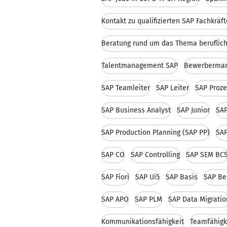
Kontakt zu qualifizierten SAP Fachkräf
Beratung rund um das Thema beruflich
Talentmanagement SAP
Bewerberma
SAP Teamleiter
SAP Leiter
SAP Proze
SAP Business Analyst
SAP Junior
SA
SAP Production Planning (SAP PP)
SA
SAP CO
SAP Controlling
SAP SEM BC
SAP Fiori
SAP Ui5
SAP Basis
SAP Be
SAP APO
SAP PLM
SAP Data Migratio
Kommunikationsfähigkeit
Teamfähigk