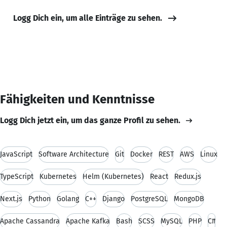
Logg Dich ein, um alle Einträge zu sehen.
Fähigkeiten und Kenntnisse
Logg Dich jetzt ein, um das ganze Profil zu sehen.
JavaScript
Software Architecture
Git
Docker
REST
AWS
Linux
TypeScript
Kubernetes
Helm (Kubernetes)
React
Redux.js
Next.js
Python
Golang
C++
Django
PostgreSQL
MongoDB
Apache Cassandra
Apache Kafka
Bash
SCSS
MySQL
PHP
C#