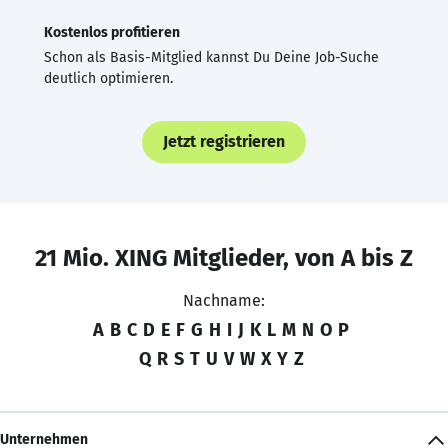
Kostenlos profitieren
Schon als Basis-Mitglied kannst Du Deine Job-Suche
deutlich optimieren.
Jetzt registrieren
21 Mio. XING Mitglieder, von A bis Z
Nachname:
A
B
C
D
E
F
G
H
I
J
K
L
M
N
O
P
Q
R
S
T
U
V
W
X
Y
Z
Unternehmen