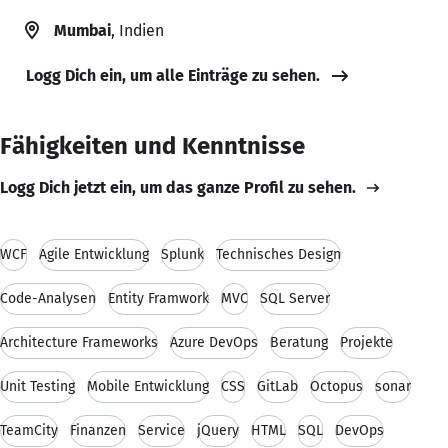
Mumbai
, Indien
Logg Dich ein, um alle Einträge zu sehen.
Fähigkeiten und Kenntnisse
Logg Dich jetzt ein, um das ganze Profil zu sehen.
WCF
Agile Entwicklung
Splunk
Technisches Design
Code-Analysen
Entity Framwork
MVC
SQL Server
Architecture Frameworks
Azure DevOps
Beratung
Projekte
Unit Testing
Mobile Entwicklung
CSS
GitLab
Octopus
sonar
TeamCity
Finanzen
Service
jQuery
HTML
SQL
DevOps