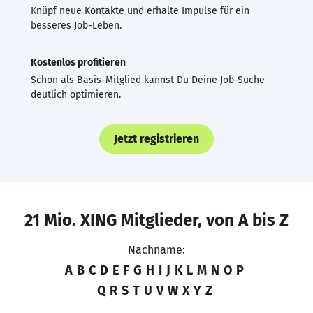
Knüpf neue Kontakte und erhalte Impulse für ein
besseres Job-Leben.
Kostenlos profitieren
Schon als Basis-Mitglied kannst Du Deine Job-Suche
deutlich optimieren.
Jetzt registrieren
21 Mio. XING Mitglieder, von A bis Z
Nachname:
A
B
C
D
E
F
G
H
I
J
K
L
M
N
O
P
Q
R
S
T
U
V
W
X
Y
Z