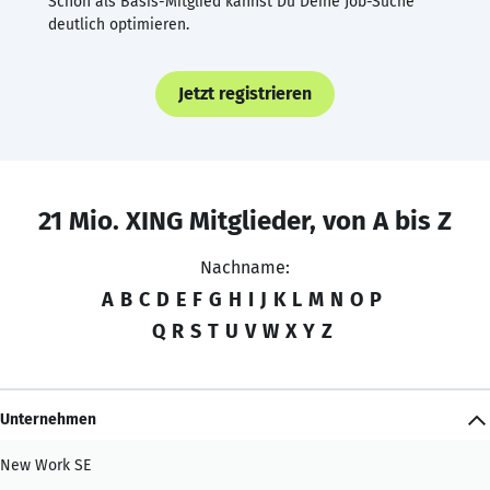
Schon als Basis-Mitglied kannst Du Deine Job-Suche
deutlich optimieren.
Jetzt registrieren
21 Mio. XING Mitglieder, von A bis Z
Nachname:
A
B
C
D
E
F
G
H
I
J
K
L
M
N
O
P
Q
R
S
T
U
V
W
X
Y
Z
Unternehmen
New Work SE