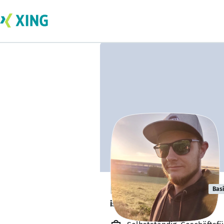
Danny Staklies
Bas
ist offen für Projekte. 🔎