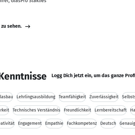
hrer, GlasPro Staklies
e zu sehen.
Kenntnisse
Logg Dich jetzt ein, um das ganze Prof
lasbau
Lehrlingsausbildung
Teamfähigkeit
Zuverlässigkeit
Selbst
rkeit
Technisches Verständnis
Freundlichkeit
Lernbereitschaft
Ha
ativität
Engagement
Empathie
Fachkompetenz
Deutsch
Genauig