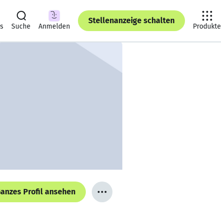
Stellenanzeige schalten
ts
Suche
Anmelden
Produkte
anzes Profil ansehen