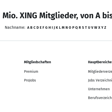
 Mio. XING Mitglieder, von A bi
Nachname:
A
B
C
D
E
F
G
H
I
J
K
L
M
N
O
P
Q
R
S
T
U
V
W
X
Y
Z
Mitgliedschaften
Hauptbereiche
Premium
Mitgliederverz
ProJobs
Jobs Verzeichn
Unternehmen
Berufsverzeich