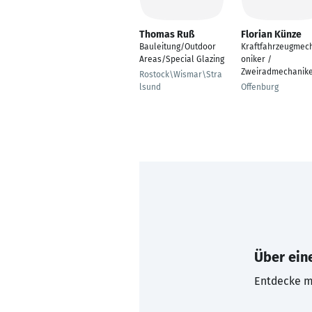
Thomas Ruß
Florian Künze
Bauleitung/Outdoor
Kraftfahrzeugmec
Areas/Special Glazing
oniker /
Zweiradmechanik
Rostock\Wismar\Stra
lsund
Offenburg
Über eine
Entdecke mi