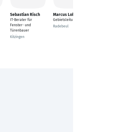
Sebastian Risch
Marcus Lohr
Harald Hofbauer
IT-Berater für
Gebietsleitung
Glaser, Glasbeleger
Fenster- und
und
Radebeul
Türenbauer
Flachglasschleifer
Kitzingen
Rauchenwarth bei
Schwechat