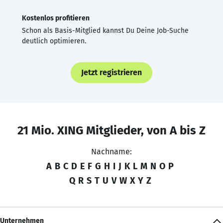
Kostenlos profitieren
Schon als Basis-Mitglied kannst Du Deine Job-Suche
deutlich optimieren.
Jetzt registrieren
21 Mio. XING Mitglieder, von A bis Z
Nachname:
A
B
C
D
E
F
G
H
I
J
K
L
M
N
O
P
Q
R
S
T
U
V
W
X
Y
Z
Unternehmen