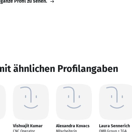
 ganze Profil zu sehen.
mit ähnlichen Profilangaben
Vishvajit Kumar
Alexandra Kovacs
Laura Sennerich
CNC Operator
Mitarbeiterin
QMB Group + TGA