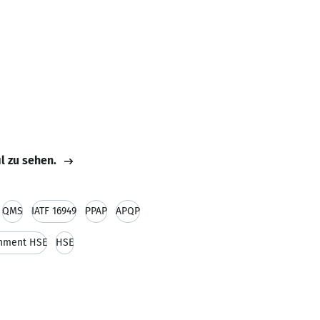
il zu sehen.
QMS
IATF 16949
PPAP
APQP
onment HSE
HSE