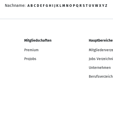
Nachname:
A
B
C
D
E
F
G
H
I
J
K
L
M
N
O
P
Q
R
S
T
U
V
W
X
Y
Z
Mitgliedschaften
Hauptbereiche
Premium
Mitgliederverz
ProJobs
Jobs Verzeichn
Unternehmen
Berufsverzeich