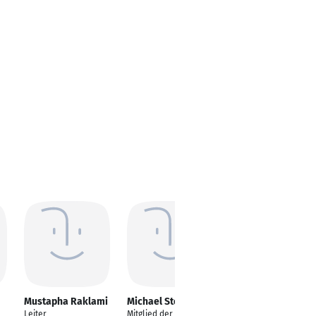
Mustapha Raklami
Michael Steiger
Saurav Adhangle
Leiter
Mitglied der
Werkstudent im