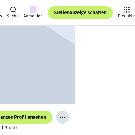
Stellenanzeige schalten
ts
Suche
Anmelden
Produkte
anzes Profil ansehen
and GmbH