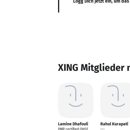
Logg Dich jetzt ein, um das
XING Mitglieder 
Lamine Dhafouli
Rahul Kurapati
PMP certified QHSE
---