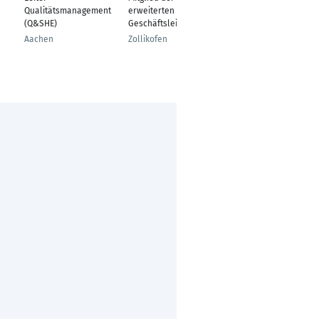
Qualitätsmanagement
erweiterten
Qualitätsmanagement
(Q&SHE)
Geschäftsleitung
/ Qualitätingenieur
Aachen
Zollikofen
Hamburg