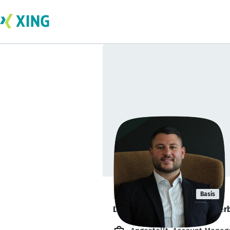
David Kakur
Basis
Dein Karrierepartner im Steuer