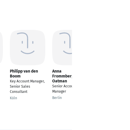
Philipp van den
Anna
Florian Dinser
Boom
Frommberger-
Senior Key Account
Oatman
Key Account Manager,
Manager Marketing &
Senior Account
Senior Sales
Digital
Manager
Consultant
Ulm
Berlin
Köln