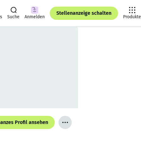
Stellenanzeige schalten
ts
Suche
Anmelden
Produkte
anzes Profil ansehen