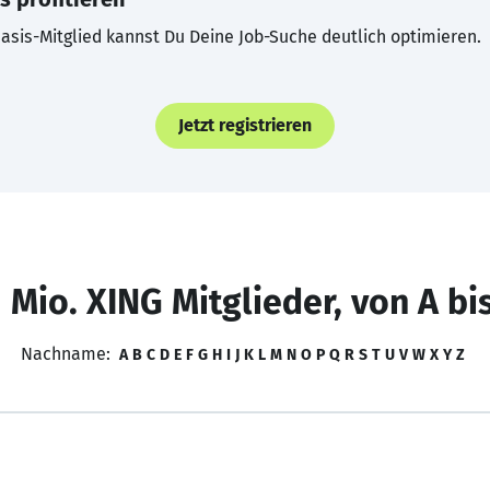
asis-Mitglied kannst Du Deine Job-Suche deutlich optimieren.
Jetzt registrieren
 Mio. XING Mitglieder, von A bi
Nachname:
A
B
C
D
E
F
G
H
I
J
K
L
M
N
O
P
Q
R
S
T
U
V
W
X
Y
Z