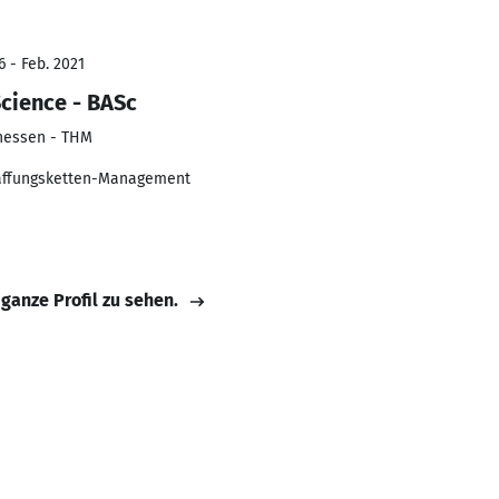
6 - Feb. 2021
Science - BASc
hessen - THM
chaffungsketten-Management
 ganze Profil zu sehen.