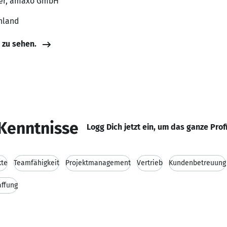
ger, amaxo GmbH
hland
e zu sehen.
Kenntnisse
Logg Dich jetzt ein, um das ganze Prof
kte
Teamfähigkeit
Projektmanagement
Vertrieb
Kundenbetreuung
ffung