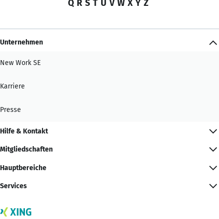
Q
R
S
T
U
V
W
X
Y
Z
Unternehmen
New Work SE
Karriere
Presse
Hilfe & Kontakt
Mitgliedschaften
Hauptbereiche
Services