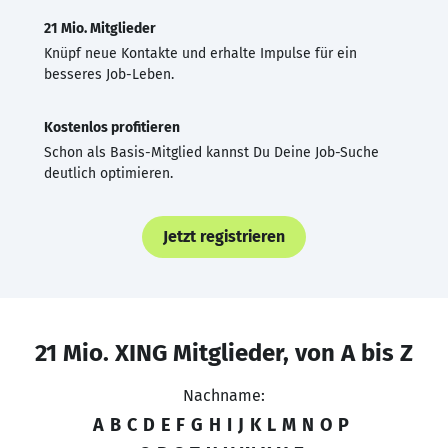
21 Mio. Mitglieder
Knüpf neue Kontakte und erhalte Impulse für ein
besseres Job-Leben.
Kostenlos profitieren
Schon als Basis-Mitglied kannst Du Deine Job-Suche
deutlich optimieren.
Jetzt registrieren
21 Mio. XING Mitglieder, von A bis Z
Nachname:
A
B
C
D
E
F
G
H
I
J
K
L
M
N
O
P