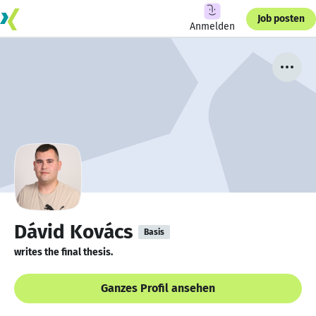
Job posten
Anmelden
Dávid Kovács
Basis
writes the final thesis.
Ganzes Profil ansehen