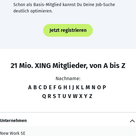
Schon als Basis-Mitglied kannst Du Deine Job-Suche
deutlich optimieren.
Jetzt registrieren
21 Mio. XING Mitglieder, von A bis Z
Nachname:
A
B
C
D
E
F
G
H
I
J
K
L
M
N
O
P
Q
R
S
T
U
V
W
X
Y
Z
Unternehmen
New Work SE