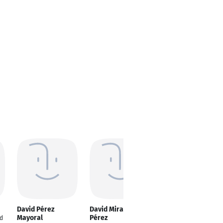
David Pérez
David Miralles
David Perez
Mayoral
Pérez
Sanchez
d