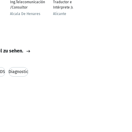
Ing.Telecomunicación
Traductor e
Abogado
/Consultor
Intérprete Jurado
Alicante
Alcala De Henares
Alicante
il zu sehen.
DS
Diagnostic