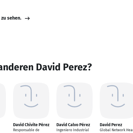
e zu sehen.
anderen David Perez?
David Chivite Pérez
David Calvo Pérez
David Perez
Responsable de
Ingeniero Industrial
Global Network Hea