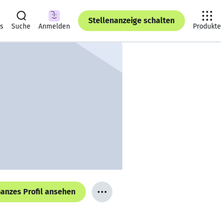
Stellenanzeige schalten
ts
Suche
Anmelden
Produkte
anzes Profil ansehen