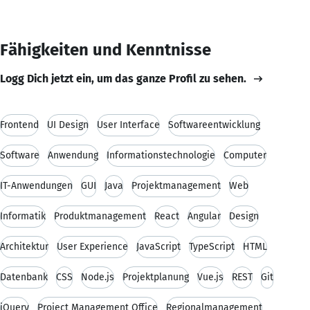
Fähigkeiten und Kenntnisse
Logg Dich jetzt ein, um das ganze Profil zu sehen.
Frontend
UI Design
User Interface
Softwareentwicklung
Software
Anwendung
Informationstechnologie
Computer
IT-Anwendungen
GUI
Java
Projektmanagement
Web
Informatik
Produktmanagement
React
Angular
Design
Architektur
User Experience
JavaScript
TypeScript
HTML
Datenbank
CSS
Node.js
Projektplanung
Vue.js
REST
Git
jQuery
Project Management Office
Regionalmanagement