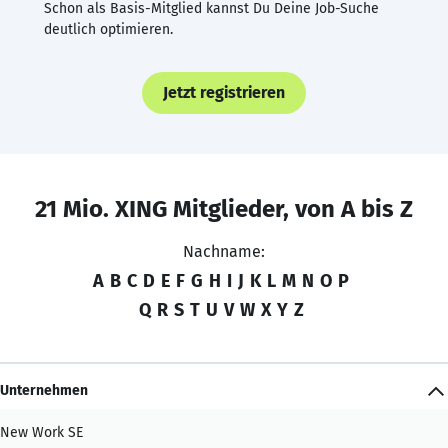
Schon als Basis-Mitglied kannst Du Deine Job-Suche
deutlich optimieren.
Jetzt registrieren
21 Mio. XING Mitglieder, von A bis Z
Nachname:
A
B
C
D
E
F
G
H
I
J
K
L
M
N
O
P
Q
R
S
T
U
V
W
X
Y
Z
Unternehmen
New Work SE