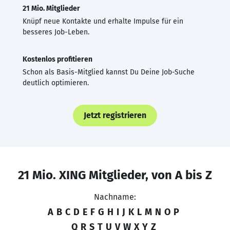
21 Mio. Mitglieder
Knüpf neue Kontakte und erhalte Impulse für ein
besseres Job-Leben.
Kostenlos profitieren
Schon als Basis-Mitglied kannst Du Deine Job-Suche
deutlich optimieren.
Jetzt registrieren
21 Mio. XING Mitglieder, von A bis Z
Nachname:
A
B
C
D
E
F
G
H
I
J
K
L
M
N
O
P
Q
R
S
T
U
V
W
X
Y
Z