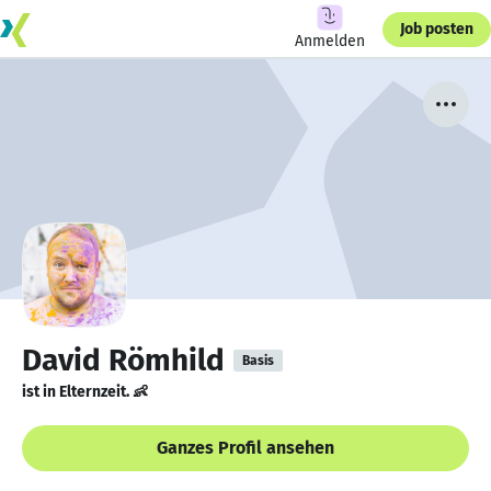
Job posten
Anmelden
David Römhild
Basis
ist in Elternzeit. 👶
Ganzes Profil ansehen