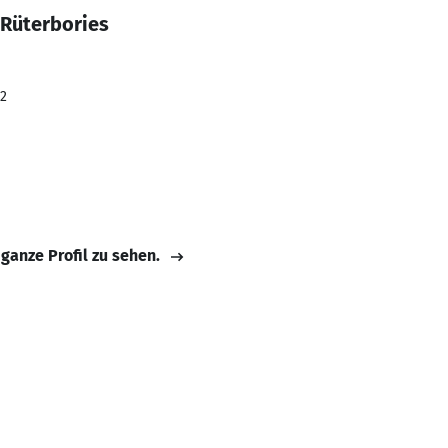
 Rüterbories
22
 ganze Profil zu sehen.