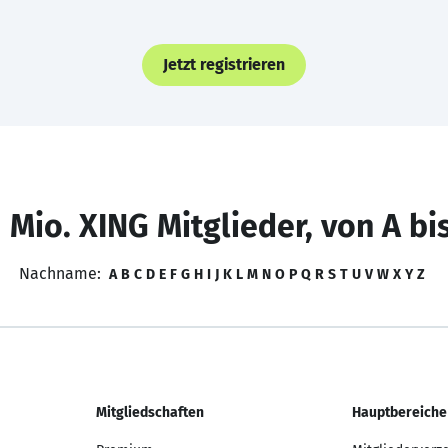
Jetzt registrieren
 Mio. XING Mitglieder, von A bi
Nachname:
A
B
C
D
E
F
G
H
I
J
K
L
M
N
O
P
Q
R
S
T
U
V
W
X
Y
Z
Mitgliedschaften
Hauptbereiche