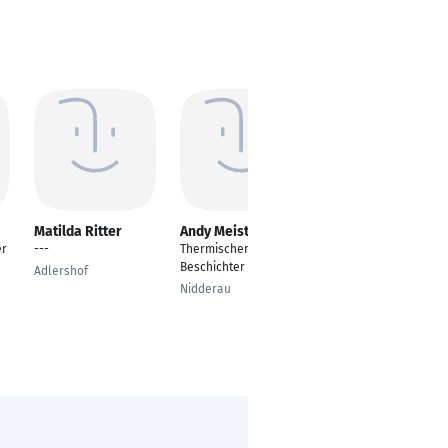
Matilda Ritter
Andy Meister
Andreas Schoder
er
---
Thermischer
---
Beschichter
Adlershof
Augsburg
Nidderau