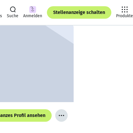
Stellenanzeige schalten
ts
Suche
Anmelden
Produkte
anzes Profil ansehen