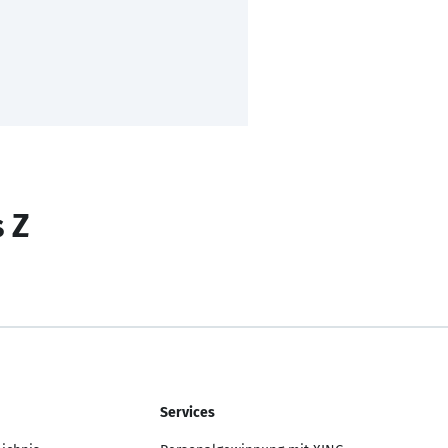
s Z
Services