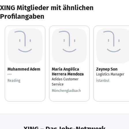
XING Mitglieder mit ähnlichen
Profilangaben
Muhammed Adem
María Angélica
Zeynep Son
Herrera Mendoza
---
Logistics Manager
Adidas Customer
Reading
İstanbul
Service
Mönchengladbach
XING – Das Jobs-Netzwerk