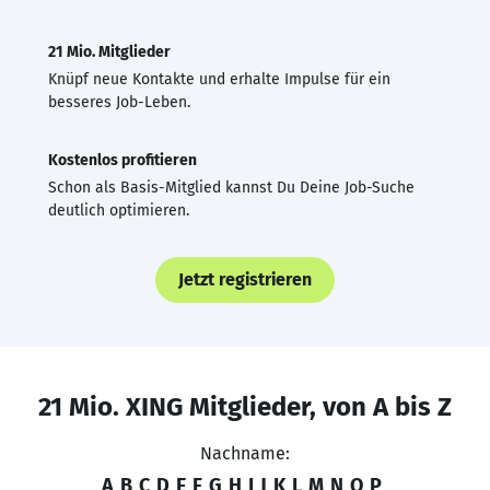
21 Mio. Mitglieder
Knüpf neue Kontakte und erhalte Impulse für ein
besseres Job-Leben.
Kostenlos profitieren
Schon als Basis-Mitglied kannst Du Deine Job-Suche
deutlich optimieren.
Jetzt registrieren
21 Mio. XING Mitglieder, von A bis Z
Nachname:
A
B
C
D
E
F
G
H
I
J
K
L
M
N
O
P