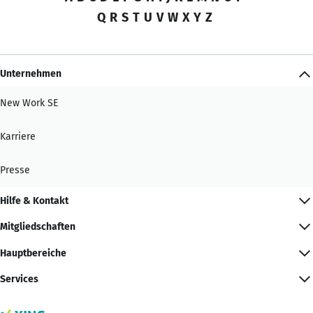
Q
R
S
T
U
V
W
X
Y
Z
Unternehmen
New Work SE
Karriere
Presse
Hilfe & Kontakt
Mitgliedschaften
Hauptbereiche
Services