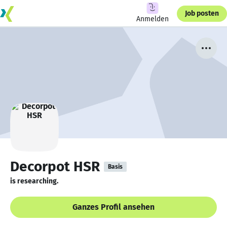
Job posten
Anmelden
Decorpot HSR
Basis
is researching.
Ganzes Profil ansehen