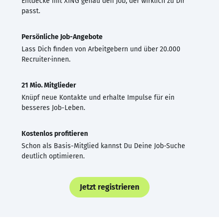
Entdecke mit XING genau den Job, der wirklich zu Dir
passt.
Persönliche Job-Angebote
Lass Dich finden von Arbeitgebern und über 20.000
Recruiter·innen.
21 Mio. Mitglieder
Knüpf neue Kontakte und erhalte Impulse für ein
besseres Job-Leben.
Kostenlos profitieren
Schon als Basis-Mitglied kannst Du Deine Job-Suche
deutlich optimieren.
Jetzt registrieren