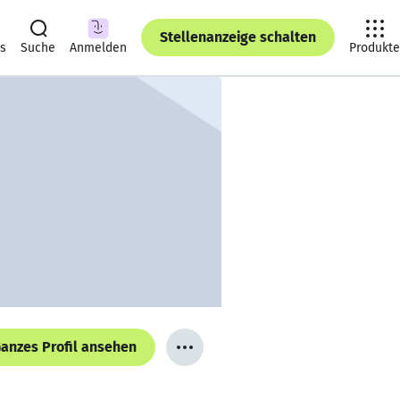
Stellenanzeige schalten
ts
Suche
Anmelden
Produkte
anzes Profil ansehen