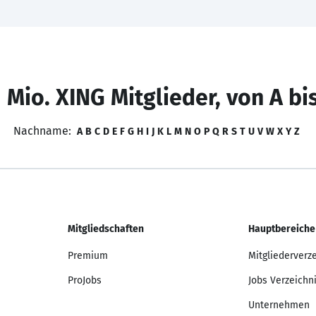
 Mio. XING Mitglieder, von A bi
Nachname:
A
B
C
D
E
F
G
H
I
J
K
L
M
N
O
P
Q
R
S
T
U
V
W
X
Y
Z
Mitgliedschaften
Hauptbereiche
Premium
Mitgliederverz
ProJobs
Jobs Verzeichn
Unternehmen