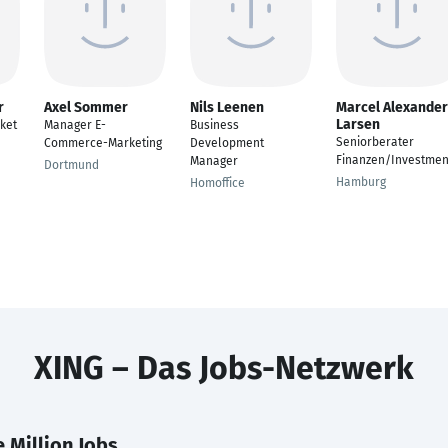
r
Axel Sommer
Nils Leenen
Marcel Alexander
Larsen
ket
Manager E-
Business
Seniorberater
Commerce-Marketing
Development
Finanzen/Investmen
Manager
Dortmund
Hamburg
Homoffice
XING – Das Jobs-Netzwerk
 Million Jobs