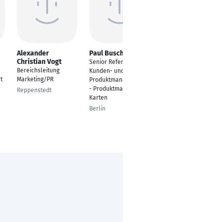
Alexander
Paul Busch
Andre Hohlwein
Christian Vogt
Senior Referent
Social Media
Bereichsleitung
Kunden- und
Marketing Manager
t
Marketing/PR
Produktmanagement
Lünen
- Produktmanager
Reppenstedt
Karten
Berlin