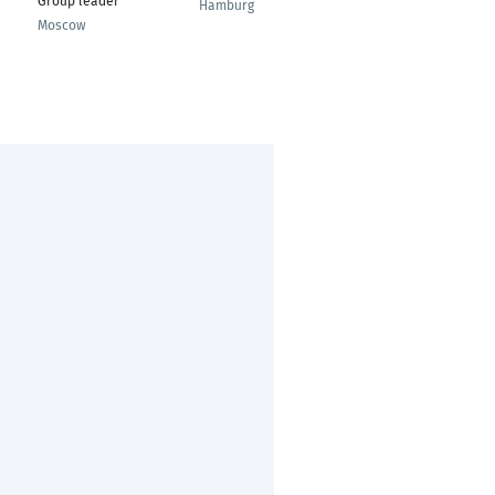
Group leader
Hamburg
Westfalen,
Moscow
Deutschland