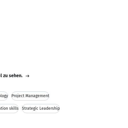
il zu sehen.
ology
Project Management
ion skills
Strategic Leadership