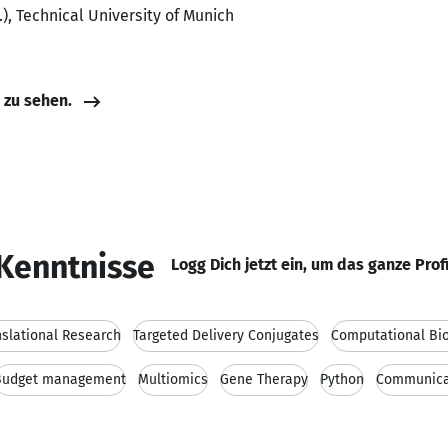
.), Technical University of Munich
e zu sehen.
Kenntnisse
Logg Dich jetzt ein, um das ganze Prof
nslational Research
Targeted Delivery Conjugates
Computational Bi
Budget management
Multiomics
Gene Therapy
Python
Communicat