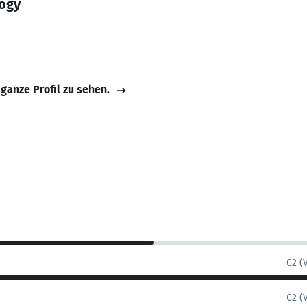
logy
 ganze Profil zu sehen.
C2 (
C2 (