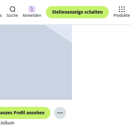
Stellenanzeige schalten
ts
Suche
Anmelden
Produkte
anzes Profil ansehen
linikum