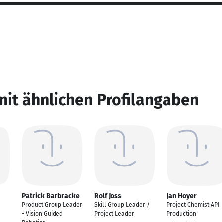
mit ähnlichen Profilangaben
Patrick Barbracke
Rolf Joss
Jan Hoyer
Product Group Leader
Skill Group Leader /
Project Chemist API
- Vision Guided
Project Leader
Production