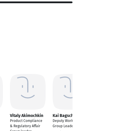
Vitaly Akimochkin
Kai Bagschik
Jimmy Frusteri
Product Compliance
Deputy Work Package
Group Leader IT DACH
& Regulatory Affair
Group Leader
Neuss, Nordrhein-