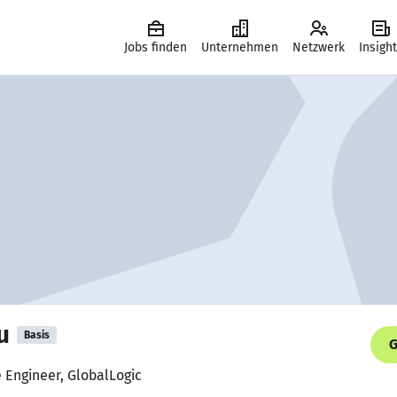
Jobs finden
Unternehmen
Netzwerk
Insigh
u
Basis
G
e Engineer, GlobalLogic