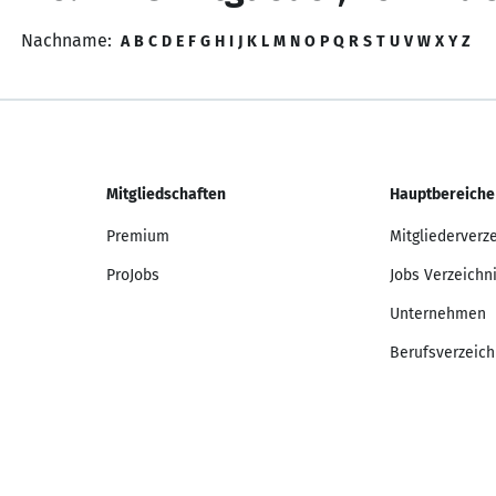
Nachname:
A
B
C
D
E
F
G
H
I
J
K
L
M
N
O
P
Q
R
S
T
U
V
W
X
Y
Z
Mitgliedschaften
Hauptbereiche
Premium
Mitgliederverz
ProJobs
Jobs Verzeichn
Unternehmen
Berufsverzeich