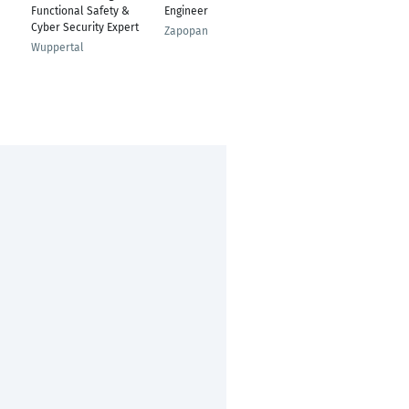
Functional Safety &
Engineer
Leader/ System
Cyber Security Expert
Architect
Zapopan
Wuppertal
Leinfelden-
Echterdingen