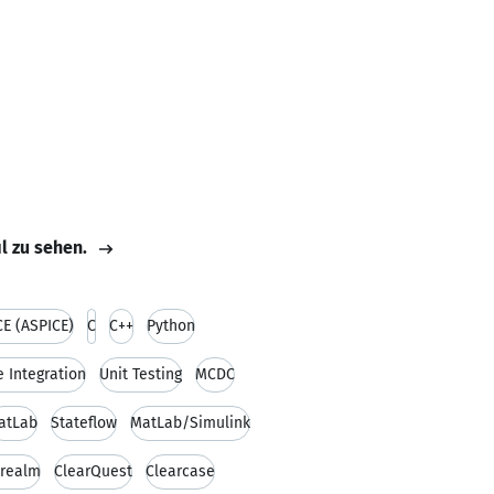
il zu sehen.
E (ASPICE)
C
C++
Python
 Integration
Unit Testing
MCDC
atLab
Stateflow
MatLab/Simulink
realm
ClearQuest
Clearcase