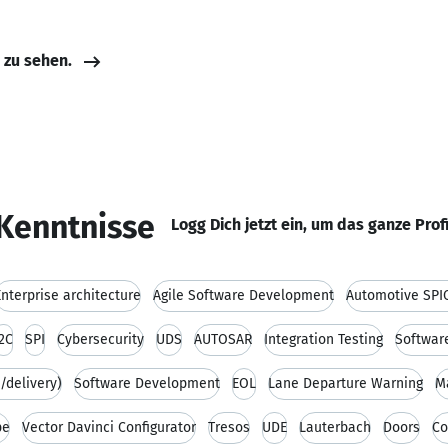
e zu sehen.
Kenntnisse
Logg Dich jetzt ein, um das ganze Prof
Enterprise architecture
Agile Software Development
Automotive SPIC
I2C
SPI
Cybersecurity
UDS
AUTOSAR
Integration Testing
Software
/delivery)
Software Development
EOL
Lane Departure Warning
M
pe
Vector Davinci Configurator
Tresos
UDE
Lauterbach
Doors
Co