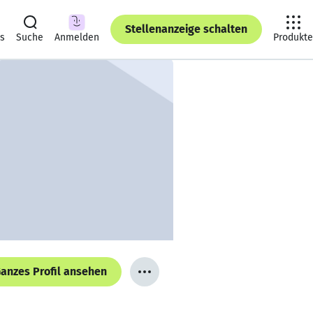
Stellenanzeige schalten
ts
Suche
Anmelden
Produkte
anzes Profil ansehen