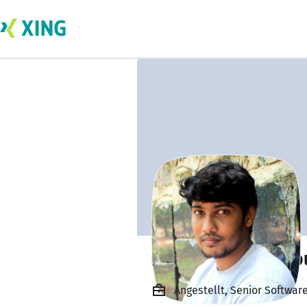
Deepak Chittibab
Angestellt, Senior Softwar