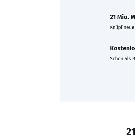
21 Mio. M
Knüpf neue 
Kostenlo
Schon als B
21