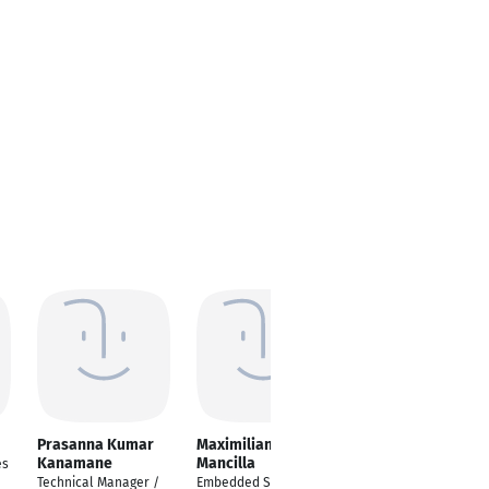
Prasanna Kumar
Maximiliano
Janardhan YL
Kanamane
Mancilla
(Yeruku Lakshmi)
es
Technical Manager /
Embedded Software
Technical Project