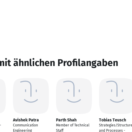
mit ähnlichen Profilangaben
Avishek Patra
Parth Shah
Tobias Teusch
-
Communication
Member of Technical
Strategies/Structur
Engineering
Staff
and Processes -