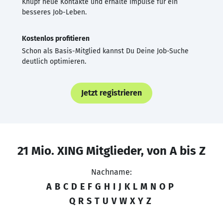
Knüpf neue Kontakte und erhalte Impulse für ein
besseres Job-Leben.
Kostenlos profitieren
Schon als Basis-Mitglied kannst Du Deine Job-Suche
deutlich optimieren.
Jetzt registrieren
21 Mio. XING Mitglieder, von A bis Z
Nachname:
A
B
C
D
E
F
G
H
I
J
K
L
M
N
O
P
Q
R
S
T
U
V
W
X
Y
Z