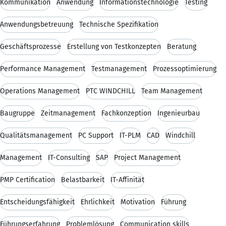
Kommunikation
Anwendung
Informationstechnologie
Testing
Anwendungsbetreuung
Technische Spezifikation
Geschäftsprozesse
Erstellung von Testkonzepten
Beratung
Performance Management
Testmanagement
Prozessoptimierung
Operations Management
PTC WINDCHILL
Team Management
Baugruppe
Zeitmanagement
Fachkonzeption
Ingenieurbau
Qualitätsmanagement
PC Support
IT-PLM
CAD
Windchill
Management
IT-Consulting
SAP
Project Management
PMP Certification
Belastbarkeit
IT-Affinität
Entscheidungsfähigkeit
Ehrlichkeit
Motivation
Führung
Führungserfahrung
Problemlösung
Communication skills