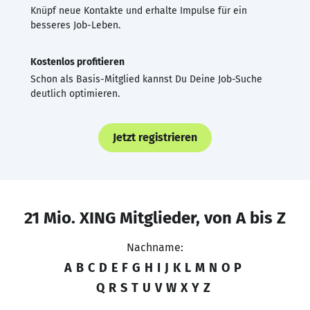
Knüpf neue Kontakte und erhalte Impulse für ein
besseres Job-Leben.
Kostenlos profitieren
Schon als Basis-Mitglied kannst Du Deine Job-Suche
deutlich optimieren.
Jetzt registrieren
21 Mio. XING Mitglieder, von A bis Z
Nachname:
A
B
C
D
E
F
G
H
I
J
K
L
M
N
O
P
Q
R
S
T
U
V
W
X
Y
Z