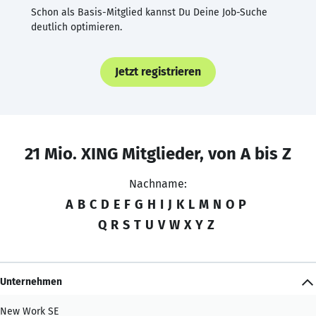
Schon als Basis-Mitglied kannst Du Deine Job-Suche
deutlich optimieren.
Jetzt registrieren
21 Mio. XING Mitglieder, von A bis Z
Nachname:
A
B
C
D
E
F
G
H
I
J
K
L
M
N
O
P
Q
R
S
T
U
V
W
X
Y
Z
Unternehmen
New Work SE