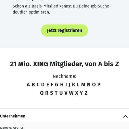
Schon als Basis-Mitglied kannst Du Deine Job-Suche
deutlich optimieren.
Jetzt registrieren
21 Mio. XING Mitglieder, von A bis Z
Nachname:
A
B
C
D
E
F
G
H
I
J
K
L
M
N
O
P
Q
R
S
T
U
V
W
X
Y
Z
Unternehmen
New Work SE