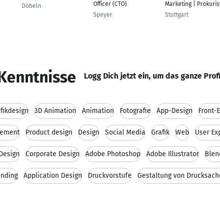
Officer (CTO)
Marketing | Prokuris
Döbeln
Speyer
Stuttgart
Kenntnisse
Logg Dich jetzt ein, um das ganze Prof
fikdesign
3D Animation
Animation
Fotografie
App-Design
Front-
gement
Product design
Design
Social Media
Grafik
Web
User Ex
Design
Corporate Design
Adobe Photoshop
Adobe Illustrator
Blen
anding
Application Design
Druckvorstufe
Gestaltung von Drucksach