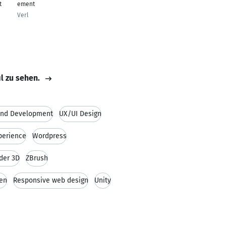
t
ement
Verl
il zu sehen.
End Development
UX/UI Design
perience
Wordpress
der 3D
ZBrush
en
Responsive web design
Unity