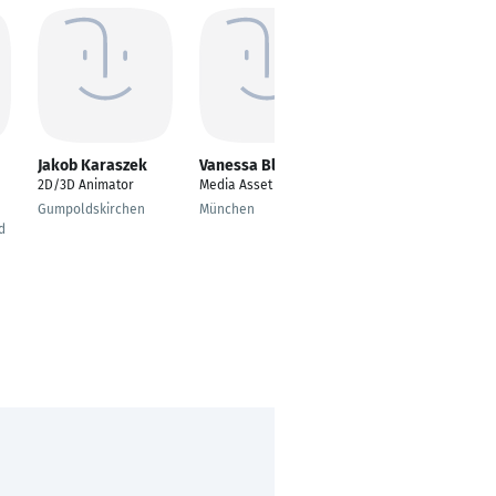
Jakob Karaszek
Vanessa Blake
Nasreen Hurairah
2D/3D Animator
Media Asset Manager
---
Gumpoldskirchen
München
Berlin
d