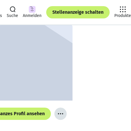
Stellenanzeige schalten
ts
Suche
Anmelden
Produkte
anzes Profil ansehen