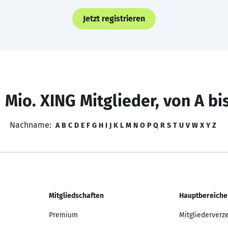
Jetzt registrieren
 Mio. XING Mitglieder, von A bi
Nachname:
A
B
C
D
E
F
G
H
I
J
K
L
M
N
O
P
Q
R
S
T
U
V
W
X
Y
Z
Mitgliedschaften
Hauptbereiche
Premium
Mitgliederverz