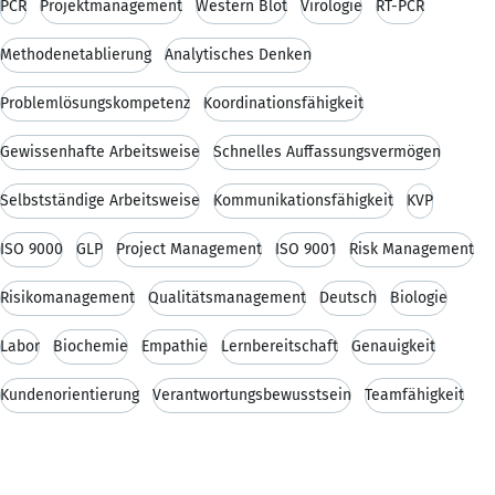
PCR
Projektmanagement
Western Blot
Virologie
RT-PCR
Methodenetablierung
Analytisches Denken
Problemlösungskompetenz
Koordinationsfähigkeit
Gewissenhafte Arbeitsweise
Schnelles Auffassungsvermögen
Selbstständige Arbeitsweise
Kommunikationsfähigkeit
KVP
ISO 9000
GLP
Project Management
ISO 9001
Risk Management
Risikomanagement
Qualitätsmanagement
Deutsch
Biologie
Labor
Biochemie
Empathie
Lernbereitschaft
Genauigkeit
Kundenorientierung
Verantwortungsbewusstsein
Teamfähigkeit